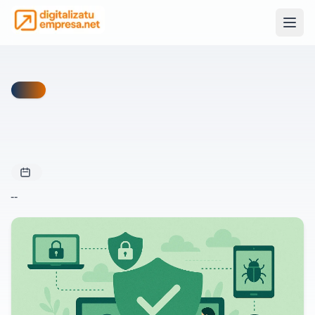
Ciberseguridad
Checklist accionable para proteger tu negocio: 2FA, backups 3‑2‑1, SPF/DKIM/DMARC, cifrado y plan mínimo de continuidad.