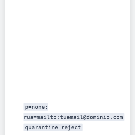
Tiempo: 30–45 min.
p=none;
rua=mailto:tuemail@dominio.com
quarantine
reject