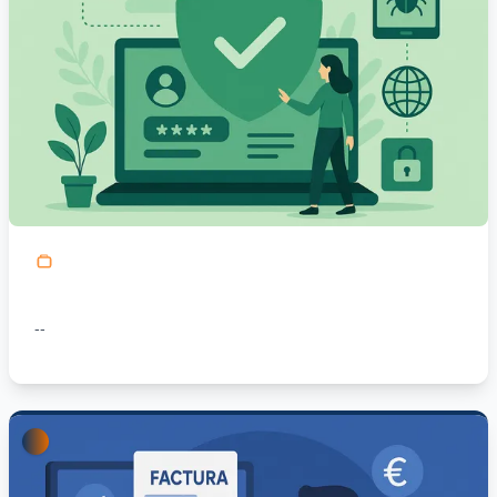
Checklist accionable para proteger tu negocio: 2FA, backups 3‑2‑1, SPF/DKIM/DMARC, cifrado y plan mínimo de continuidad.